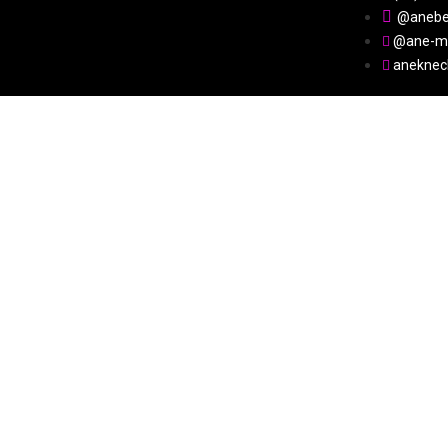
@anebe
@ane-ma
aneknec