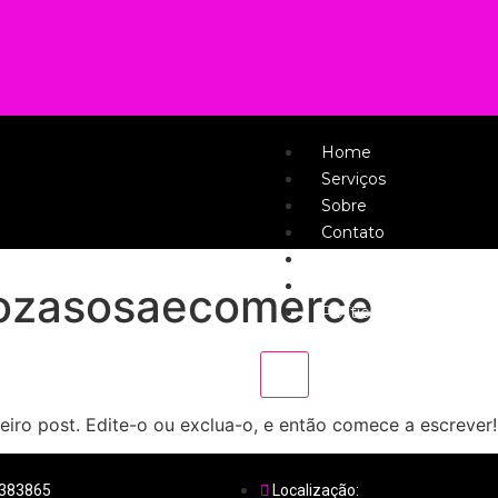
Home
Serviços
Sobre
Contato
Termos de Uso
Página de exemplo
ozasosaecomerce
Política de privacidade
X
iro post. Edite-o ou exclua-o, e então comece a escrever!
8383865
Localização: