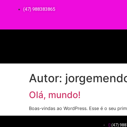
(47) 988383865
Autor:
jorgemend
Olá, mundo!
Boas-vindas ao WordPress. Esse é o seu prime
(47) 98